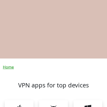
Breadcrumb
Home
VPN apps for top devices