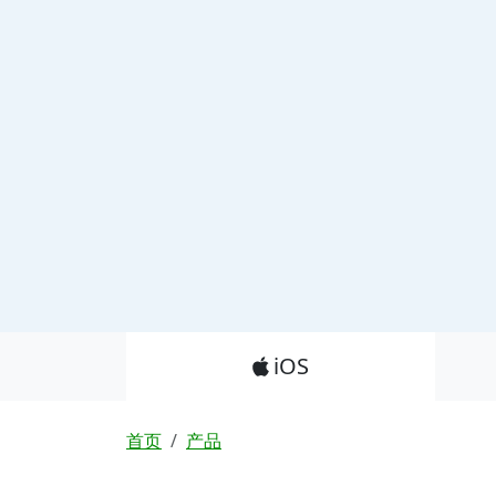
Product_Nav
iOS
面包屑
首页
产品